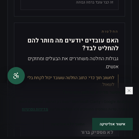
זה כבר עובד ברמה גבוהה
החלטות
האם עובדים יודעים מה מותר להם
להחליט לבד?
גבולות החלטה משחררים את הבעלים ומחזקים
אנשים.
לחשוב תוך כדי:
כתוב החלטה שעובד יכול לקחת בלי
לשאול.
האם לאפשר מדידת שימוש אנונימית?
Google Analytics ו־Microsoft Clarity ייטענו רק באישור. הם עוזרים לשפר
לא
את האתר; שדות הטפסים ממוסכים ולא נשלחים אליהם.
מדיניות הפרטיות
אין עדיין בסיס עבודה
אישור אנליטיקה
המשך ללא אנליטיקה
לא מספיק ברור