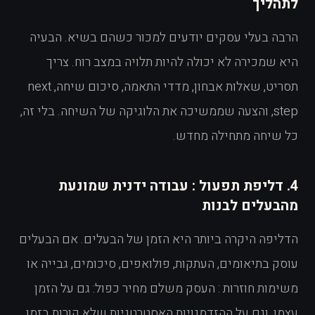
לתהליך
הרבה בעלי עסקים יודעים למכור כשהם בשיא. הבעיה
היא שמכירה לא יכולה להיות תלויה במצב רוח. צריך
תסריט, שאלות אבחון, מדדי התאמה, סיכום שיחה, next
step, והצעה שממשיכה את הלוגיקה של השיחה. בלי זה,
כל שיחה מתחילה מחדש.
4. דליפת תפעול : עבודה ידנית שמונעת
מהבעלים לבנות
הדליפה היקרה ביותר היא הזמן של הבעלים. אם הבעלים
עוסק בתיאומים, העתקות, פולואפים, סיכומים, גבייה או
משימות חוזרות : העסק משלם מחיר כפול: גם על הזמן
עצמו, וגם על ההזדמנויות האסטרטגיות שלא קורות בזמן