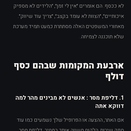
לא ככסף. הם אומרים ״אין לי זמן״, ״הלידים לא מספיק
איכותיים״, ״הצוות לא עומד בקצב״, ״צריך עוד שיווק״.
מאחורי המשפטים האלה מסתתרת כמעט תמיד מערכת
שלא תוכננה לצמיחה.
ארבעת המקומות שבהם כסף
דולף
1. דליפת מסר : אנשים לא מבינים מהר למה
דווקא אתה
אם האתר, ההצעה או הפרופיל שלך נשמעים כמו עוד
ספק שירות, הלקוח משווה אותך במחיר. דליפת מסר