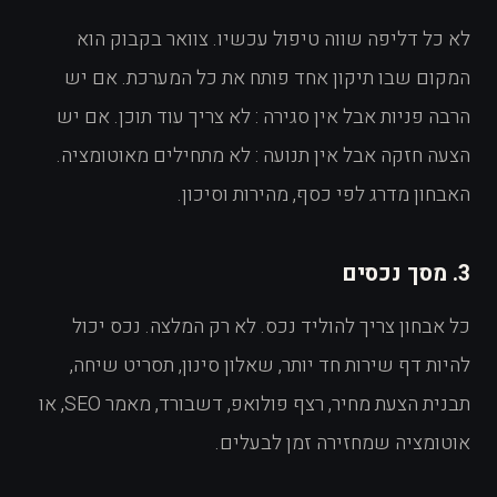
לא כל דליפה שווה טיפול עכשיו. צוואר בקבוק הוא
המקום שבו תיקון אחד פותח את כל המערכת. אם יש
הרבה פניות אבל אין סגירה : לא צריך עוד תוכן. אם יש
הצעה חזקה אבל אין תנועה : לא מתחילים מאוטומציה.
האבחון מדרג לפי כסף, מהירות וסיכון.
3. מסך נכסים
כל אבחון צריך להוליד נכס. לא רק המלצה. נכס יכול
להיות דף שירות חד יותר, שאלון סינון, תסריט שיחה,
תבנית הצעת מחיר, רצף פולואפ, דשבורד, מאמר SEO, או
אוטומציה שמחזירה זמן לבעלים.