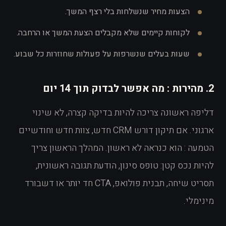
הצעות מחיר שנשלחות בלי רצף המשך.
לקוחות קיימים שלא מקבלים הצעת המשך או הרחבה.
שעות בעלים שנשרפות על פעולות שחוזרות כל שבוע.
2. מהירות : מה אפשר לבדוק תוך 14 יום
דליפה ראשונה צריכה להיות בדיקה קצרה, לא שינוי
ארגוני. אם תיקון דורש CRM חדש, צוות חדש וחודשיים
הטמעה : הוא כנראה לא ראשון. המהלך הראשון צריך
להיות נכס קטן: טופס סינון, הודעת תגובה ראשונית,
תסריט שיחה, תבנית פולואפ, CTA חד יותר או דשבורד
מינימלי.